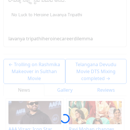
No Luck to Heroine Lavanya Tripathi
lavanya tripathi
heroine
career
dilemma
←
Trolling on Rashmika
Telangana Devudu
Makeover in Sulthan
Movie DTS Mixing
Movie
completed
→
News
Gallery
Reviews
AAA Vizag: Icon Star
Ravi Mohan changes