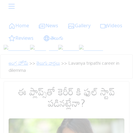
Home
News
Gallery
Videos
Reviews
తెలుగు
ఆంగ్ల హోమ్
>>
తెలుగు వార్తలు
>>
Lavanya tripathi career in
dilemma
ఈ ప్లాప్స్‌తో కెరీర్ కి ఫుల్ స్టాప్
పడినట్లేనా?