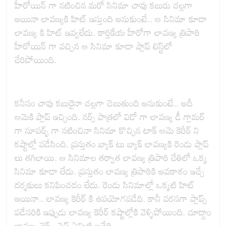
హీరోయిన్ గా నటించిన మరో సినిమా చావు కబురు చల్లగా
అయినా లావణ్యకి హిట్ ఇస్తుంది అనుకుంటే.. ఆ సినిమా కూడా
లావణ్య కి హిట్ ఇవ్వలేదు. కార్తికేయ హీరోగా లావణ్య త్రిపాఠి
హీరోయిన్ గా వచ్చిన ఆ సినిమా కూడా ప్లాప్ లిస్ట్‌లో
చేరిపోయింది.
కనీసం చావు కబురైనా చల్లగా చెబుతుంది అనుకుంటే.. అదీ
ఆమెకి ప్లాప్ ఇచ్చింది. నర్స్ పాత్రలో విడో గా లావణ్య డీ గ్లామర్
గా సూపర్బ్ గా నటించినా సినిమా కొచ్చిన టాక్ ఆమె కెరీర్ ని
కష్టాల్లో పడేసింది. ప్రస్తుతం బ్యాక్ టు బ్యాక్ లావణ్యకి రెండు ప్లాప్
లు తగిలాయి. ఆ సినిమాల తర్వాత లావణ్య త్రిపాఠి చేతిలో ఒక్క
సినిమా కూడా లేదు. ప్రస్తుతం లావణ్య త్రిపాఠికి అవకాశం ఇచ్చే
దర్శకులు కనిపించడం లేదు. రెండు సినిమాల్లో ఒక్కటి హిట్
అయినా.. లావణ్య కెరీర్ కి ఉపయోగపడేది. కానీ వరసగా ప్లాప్స్
పడేసరికి ఇప్పుడు లావణ్య కెరీర్ కష్టాల్లోకి వెళ్ళిపోయింది. చూద్దాం
లావణ్య నెక్స్ట్ స్టెప్ ఏమిటి అనేది.