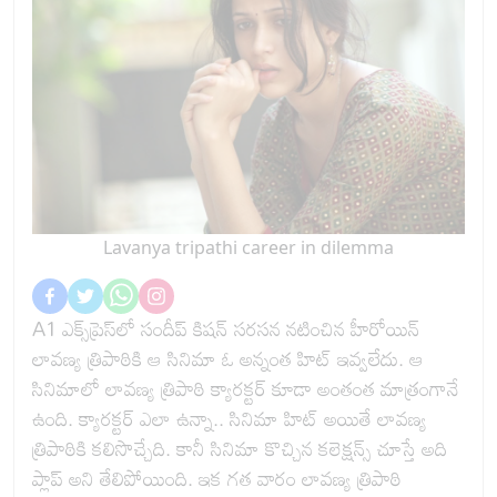
Lavanya tripathi career in dilemma
A1 ఎక్స్‌ప్రెస్‌లో సందీప్ కిషన్ సరసన నటించిన హీరోయిన్
లావణ్య త్రిపాఠికి ఆ సినిమా ఓ అన్నంత హిట్ ఇవ్వలేదు. ఆ
సినిమాలో లావణ్య త్రిపాఠి క్యారక్టర్ కూడా అంతంత మాత్రంగానే
ఉంది. క్యారక్టర్ ఎలా ఉన్నా.. సినిమా హిట్ అయితే లావణ్య
త్రిపాఠికి కలిసొచ్చేది. కానీ సినిమా కొచ్చిన కలెక్షన్స్ చూస్తే అది
ప్లాప్ అని తేలిపోయింది. ఇక గత వారం లావణ్య త్రిపాఠి